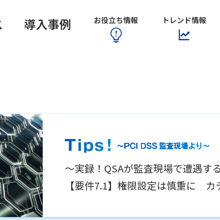
システム認証機構)
お役立ち情報
トレンド情報
ス
導入事例
～実録！QSAが監査現場で遭遇す
【要件7.1】権限設定は慎重に カテゴ