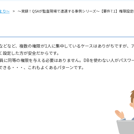
場より〜
～実録！QSAが監査現場で遭遇する事例シリーズ～【要件7.1】権限設
示などなど、複数の権限が1人に集中しているケースはありがちですが、
く設定した方が安全だからです。
全員に同等の権限を与える必要はありません。DBを使わない人がパスワ
できる・・・、これもよくあるパターンです。