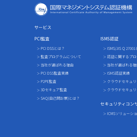
I
サービス
PCI監査
ISMS認証
PCI DSSとは？
ISMS/JIS Q 270
監査プログラムについて
認証に関するプロ
当社が選ばれる理由
当社が選ばれる理
PCI DSS監査実績
ISMS認証実績
P2PE監査
クラウドセキュリ
3Dセキュア監査
クラウドセキュリ
SAQ(自己問診票)とは？
セキュリティコン
ICMSソリューシ