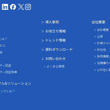
CMS(国際マネジメントシステム認証機構)
導入事例
会社概要
会社概要
お役立ち情報
沿革
01とは？
トレンド情報
社長から
セス
資料ダウンロード
所在地
由
採用情報
お問い合わせ
当機構の
ティ認証
よくある質問
公平性に
ティ認証実績
サル&
ソリューション
ョンズとは？