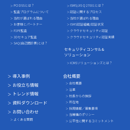
PCI DSSとは？
ISMS/JIS Q 27001とは？
監査プログラムについて
認証に関するプロセス
当社が選ばれる理由
当社が選ばれる理由
お客様とパートナー
ISMS認証組織/認証状況
P2PE監査
クラウドセキュリティ認証
3Dセキュア監査
クラウドセキュリティ認証実績
SAQ(自己問診票)とは？
セキュリティコンサル&
ソリューション
ICMSソリューションズとは？
導入事例
会社概要
会社概要
お役立ち情報
沿革
トレンド情報
社長からの挨拶
資料ダウンロード
所在地
採用情報／募集要項
お問い合わせ
当機構のポリシー
よくある質問
公平性に関するコミットメント