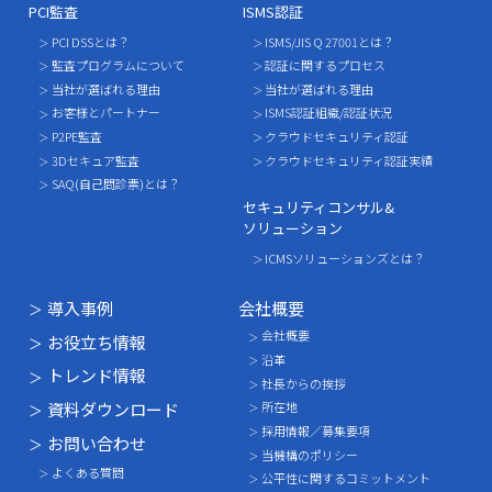
PCI監査
ISMS認証
PCI DSSとは？
ISMS/JIS Q 27001とは？
監査プログラムについて
認証に関するプロセス
当社が選ばれる理由
当社が選ばれる理由
お客様とパートナー
ISMS認証組織/認証状況
P2PE監査
クラウドセキュリティ認証
3Dセキュア監査
クラウドセキュリティ認証実績
SAQ(自己問診票)とは？
セキュリティコンサル&
ソリューション
ICMSソリューションズとは？
導入事例
会社概要
会社概要
お役立ち情報
沿革
トレンド情報
社長からの挨拶
資料ダウンロード
所在地
採用情報／募集要項
お問い合わせ
当機構のポリシー
よくある質問
公平性に関するコミットメント