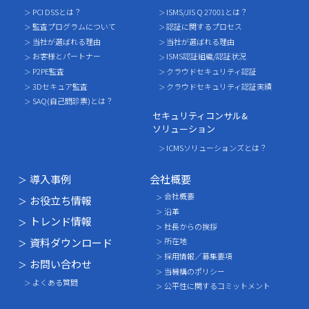
PCI DSSとは？
ISMS/JIS Q 27001とは？
監査プログラムについて
認証に関するプロセス
当社が選ばれる理由
当社が選ばれる理由
お客様とパートナー
ISMS認証組織/認証状況
P2PE監査
クラウドセキュリティ認証
3Dセキュア監査
クラウドセキュリティ認証実績
SAQ(自己問診票)とは？
セキュリティコンサル&
ソリューション
ICMSソリューションズとは？
導入事例
会社概要
会社概要
お役立ち情報
沿革
トレンド情報
社長からの挨拶
資料ダウンロード
所在地
採用情報／募集要項
お問い合わせ
当機構のポリシー
よくある質問
公平性に関するコミットメント