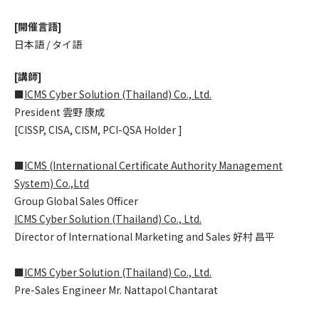
[開催言語]
日本語 / タイ語
[講師]
■
ICMS Cyber Solution (Thailand) Co., Ltd.
President 雲野 康成
[CISSP, CISA, CISM, PCI-QSA Holder ]
■
ICMS (International Certificate Authority Management
System) Co.,Ltd
Group Global Sales Officer
ICMS Cyber Solution (Thailand) Co., Ltd.
Director of International Marketing and Sales 好村 昌平
■
ICMS Cyber Solution (Thailand) Co., Ltd.
Pre-Sales Engineer Mr. Nattapol Chantarat