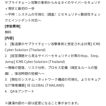
サプライチェーン攻撃の事例からみるタイのサイバーセキュリテ
ィ現状と最初の一歩
～平時：システムの可視化（調査）とセキュリティ脆弱性チェッ
クとインシデント対応～
[参加費用]
無料
[内容]
1. [製造業のサプライチェーン攻撃事例と想定される対策] ICMS
Cyber Solution (Thailand)
2. [経営課題から見るサイバーセキュリティ対策のHop、Step、
Jump] ICMS Cyber Solution (Thailand)
～情報の整理、リスク分析、プロセス定義（規定＆ルールの整
備）、復旧時間の短縮へ～
3. [現在のシステム・ネットワーク構成の可視化、よりセキュア
なIT環境構築] 3E GLOBAL (THAILAND)
4. QA＆アンケート
※講演内容の一部は変更になること事があります。